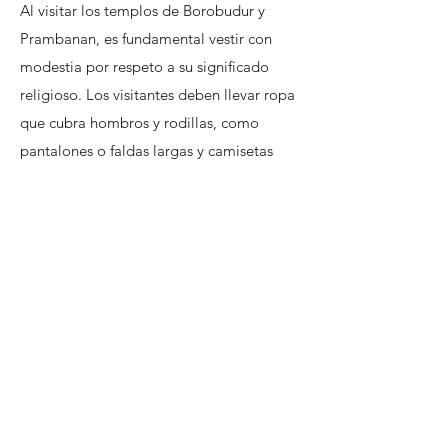
Al visitar los templos de Borobudur y
Prambanan, es fundamental vestir con
modestia por respeto a su significado
religioso. Los visitantes deben llevar ropa
que cubra hombros y rodillas, como
pantalones o faldas largas y camisetas
con mangas. Si es necesario, se suelen
proporcionar pareos en la entrada. Se
recomienda calzado cómodo para
caminar y subir las escaleras del templo.
Además, un sombrero y gafas de sol
pueden ayudar a protegerse del sol,
mientras que un impermeable ligero
puede ser útil durante la temporada de
lluvias.