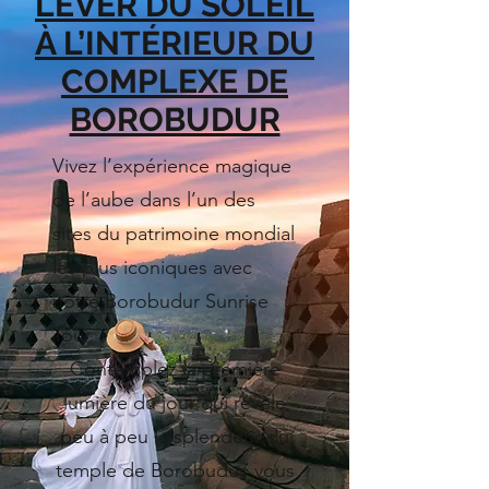
LEVER DU SOLEIL
À L’INTÉRIEUR DU
COMPLEXE DE
BOROBUDUR
Vivez l’expérience magique
de l’aube dans l’un des
sites du patrimoine mondial
les plus iconiques avec
notre Borobudur Sunrise
Tour.
Contemplez la première
lumière du jour qui révèle
peu à peu la splendeur du
temple de Borobudur, vous