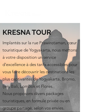
KRESNA TOUR
Implantés sur la rue Prawirotaman, cœur
touristique de Yogyakarta, nous mettons
à votre disposition un service
d’excellence à des tarifs accessibles pour
vous faire découvrir les destinations les
plus captivantes de Yogyakarta, Bromo,
Ijen, Bali, Lombok et Flores.
Nous proposons divers packages
touristiques, en formule privée ou en
groupe partagé, selon vos envies.